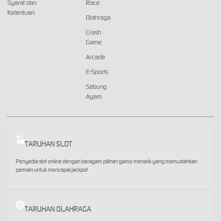
Syarat dan
Race
Ketentuan
Olahraga
Crash
Game
Arcade
E-Sports
Sabung
Ayam
TARUHAN SLOT
Penyedia slot online dengan beragam pilihan game menarik yang memudahkan
pemain untuk mencapai jackpot
TARUHAN OLAHRAGA