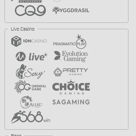
Live Casino
Race