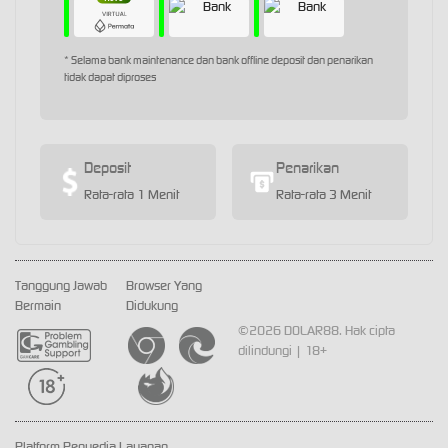
* Selama bank maintenance dan bank offline deposit dan penarikan
tidak dapat diproses
Deposit
Penarikan
Rata-rata 1 Menit
Rata-rata 3 Menit
Tanggung Jawab
Browser Yang
Bermain
Didukung
©2026 DOLAR88. Hak cipta
dilindungi | 18+
Platform Penyedia Layanan